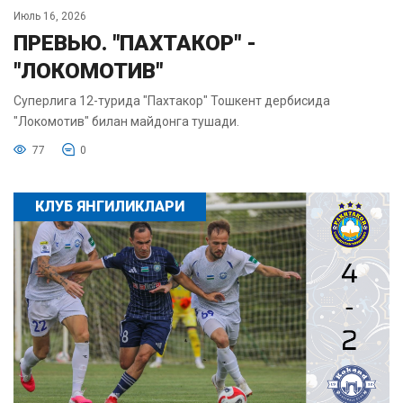
Июль 16, 2026
ПРЕВЬЮ. "ПАХТАКОР" -
"ЛОКОМОТИВ"
Суперлига 12-турида "Пахтакор" Тошкент дербисида
"Локомотив" билан майдонга тушади.
77
0
КЛУБ ЯНГИЛИКЛАРИ