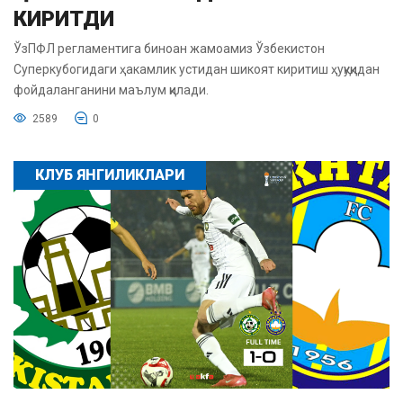
КИРИТДИ
ЎзПФЛ регламентига биноан жамоамиз Ўзбекистон
Суперкубогидаги ҳакамлик устидан шикоят киритиш ҳуқуқидан
фойдаланганини маълум қилади.
2589
0
КЛУБ ЯНГИЛИКЛАРИ