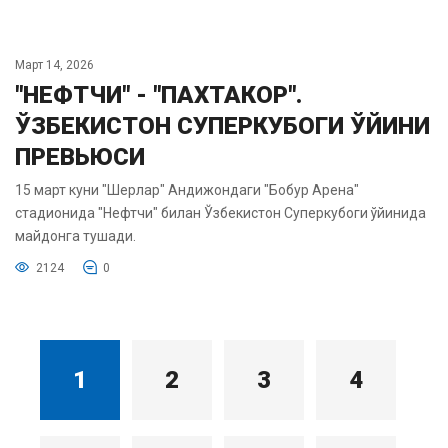
Март 14, 2026
"НЕФТЧИ" - "ПАХТАКОР".
ЎЗБЕКИСТОН СУПЕРКУБОГИ ЎЙИНИ
ПРЕВЬЮСИ
15 март куни "Шерлар" Андижондаги "Бобур Арена"
стадионида "Нефтчи" билан Ўзбекистон Суперкубоги ўйинида
майдонга тушади.
2124
0
1
2
3
4