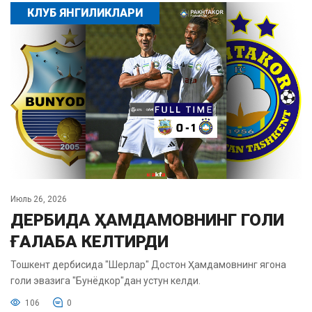
КЛУБ ЯНГИЛИКЛАРИ
Июль 26, 2026
ДЕРБИДА ҲАМДАМОВНИНГ ГОЛИ
ҒАЛАБА КЕЛТИРДИ
Тошкент дербисида "Шерлар" Достон Ҳамдамовнинг ягона
голи эвазига "Бунёдкор"дан устун келди.
106
0