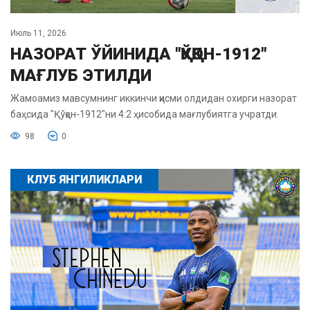
Июль 11, 2026
НАЗОРАТ ЎЙИНИДА "ҚЎҚОН-1912"
МАҒЛУБ ЭТИЛДИ
Жамоамиз мавсумнинг иккинчи қисми олдидан охирги назорат
баҳсида "Қўқон-1912"ни 4:2 ҳисобида мағлубиятга учратди.
98
0
КЛУБ ЯНГИЛИКЛАРИ