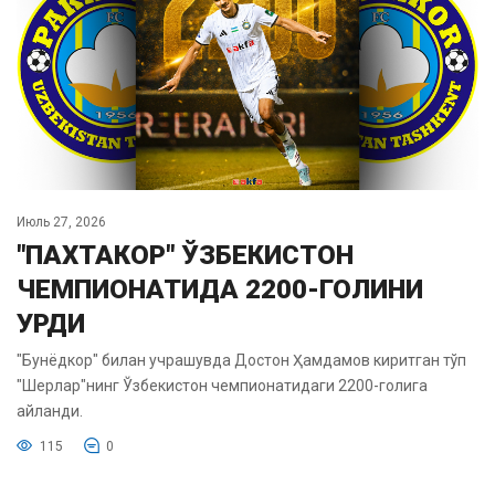
Июль 27, 2026
"ПАХТАКОР" ЎЗБЕКИСТОН
ЧЕМПИОНАТИДА 2200-ГОЛИНИ
УРДИ
"Бунёдкор" билан учрашувда Достон Ҳамдамов киритган тўп
"Шерлар"нинг Ўзбекистон чемпионатидаги 2200-голига
айланди.
115
0