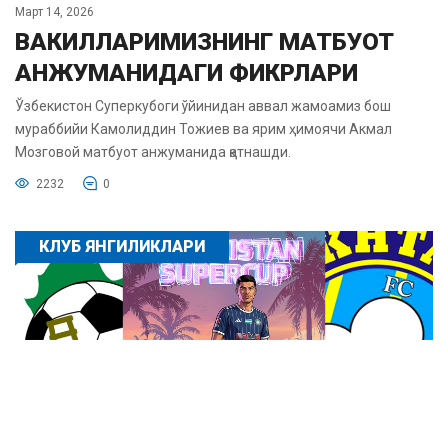
Март 14, 2026
ВАКИЛЛАРИМИЗНИНГ МАТБУОТ
АНЖУМАНИДАГИ ФИКРЛАРИ
Ўзбекистон Суперкубоги ўйинидан аввал жамоамиз бош
мураббийи Камолиддин Тожиев ва ярим ҳимоячи Акмал
Мозговой матбуот анжуманида қатнашди.
2232
0
КЛУБ ЯНГИЛИКЛАРИ