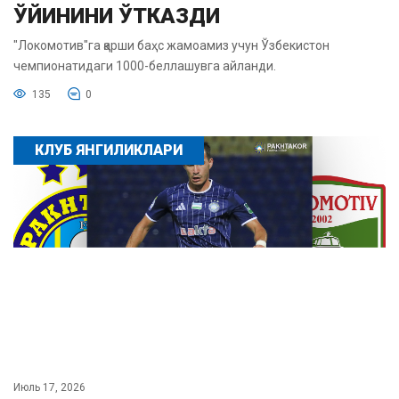
ЎЙИНИНИ ЎТКАЗДИ
"Локомотив"га қарши баҳс жамоамиз учун Ўзбекистон
чемпионатидаги 1000-беллашувга айланди.
135
0
КЛУБ ЯНГИЛИКЛАРИ
Июль 17, 2026