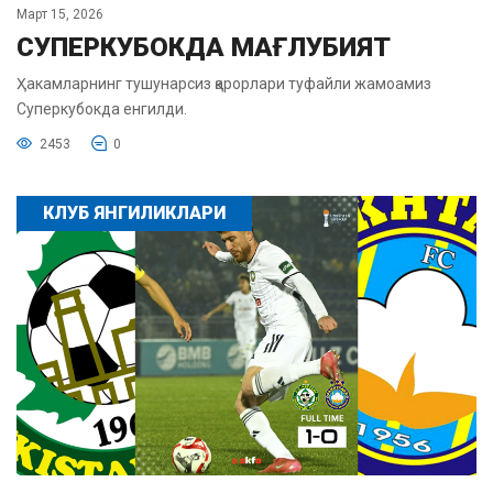
Март 15, 2026
СУПЕРКУБОКДА МАҒЛУБИЯТ
Ҳакамларнинг тушунарсиз қарорлари туфайли жамоамиз
Суперкубокда енгилди.
2453
0
КЛУБ ЯНГИЛИКЛАРИ