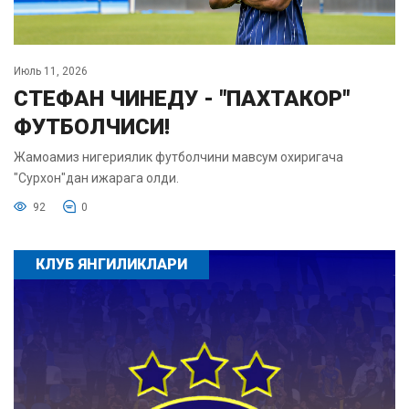
Июль 11, 2026
СТЕФАН ЧИНЕДУ - "ПАХТАКОР"
ФУТБОЛЧИСИ!
Жамоамиз нигериялик футболчини мавсум охиригача
"Сурхон"дан ижарага олди.
92
0
КЛУБ ЯНГИЛИКЛАРИ