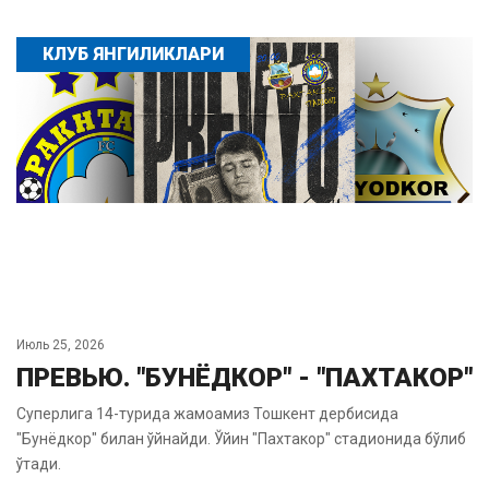
КЛУБ ЯНГИЛИКЛАРИ
Июль 25, 2026
ПРЕВЬЮ. "БУНЁДКОР" - "ПАХТАКОР"
Суперлига 14-турида жамоамиз Тошкент дербисида
"Бунёдкор" билан ўйнайди. Ўйин "Пахтакор" стадионида бўлиб
ўтади.