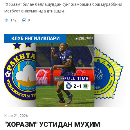
"Хоразм" билан беллашувдан сўнг жамоамиз бош мураббийи
матбуот анжуманида қатнашди.
142
0
КЛУБ ЯНГИЛИКЛАРИ
Июль 21, 2026
"ХОРАЗМ" УСТИДАН МУҲИМ