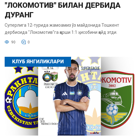
"ЛОКОМОТИВ" БИЛАН ДЕРБИДА
ДУРАНГ
Суперлига 12-турида жамоамиз ўз майдонида Тошкент
дербисида "Локомотив"га қарши 1:1 ҳисобини қайд этди.
90
0
КЛУБ ЯНГИЛИКЛАРИ