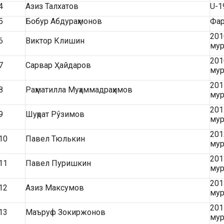
4
Азиз Талхатов
U-1
5
Бобур Абдураҳмонов
Фар
201
6
Виктор Клишин
мур
201
7
Сарвар Ҳайдаров
мур
201
8
Раҳматилла Муҳаммадраҳимов
мур
201
9
Шуҳрат Рўзимов
мур
201
10
Павел Тюлькин
мур
201
11
Павел Пуришкин
мур
201
12
Азиз Максумов
мур
201
13
Маъруф Зокиржонов
мур