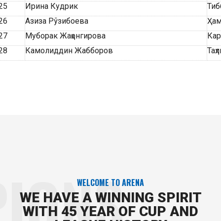
25
Ирина Кудрик
Тиб
26
Азиза Рўзибоева
Ҳа
27
Муборак Жаҳонгирова
Кар
28
Камолиддин Жабборов
Таҳ
IONS
WELCOME TO ARENA
WE HAVE A WINNING SPIRIT
WITH 45 YEAR OF CUP AND