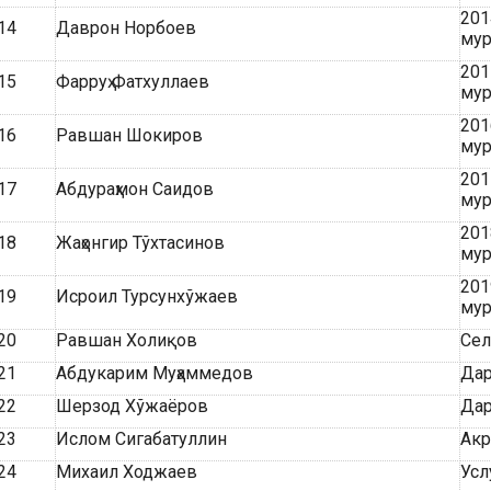
201
14
Даврон Норбоев
мур
201
15
Фарруҳ Фатхуллаев
мур
201
16
Равшан Шокиров
мур
201
17
Абдураҳмон Саидов
мур
201
18
Жаҳонгир Тўхтасинов
мур
201
19
Исроил Турсунхўжаев
мур
20
Равшан Холиқов
Сел
21
Абдукарим Муҳаммедов
Дар
22
Шерзод Хўжаёров
Дар
23
Ислом Сигабатуллин
Акр
24
Михаил Ходжаев
Усл