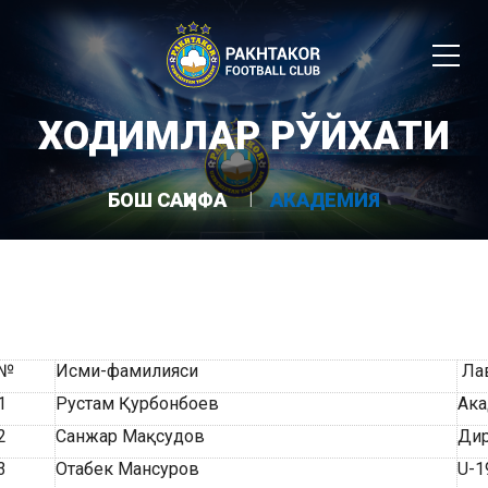
ХОДИМЛАР РЎЙХАТИ
БОШ САҲИФА
АКАДЕМИЯ
№
Исми-фамилияси
Ла
1
Рустам Қурбонбоев
Ака
2
Санжар Мақсудов
Дир
3
Отабек Мансуров
U-1