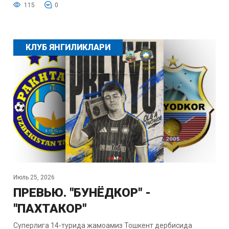
115
0
КЛУБ ЯНГИЛИКЛАРИ
Июль 25, 2026
ПРЕВЬЮ. "БУНЁДКОР" -
"ПАХТАКОР"
Суперлига 14-турида жамоамиз Тошкент дербисида