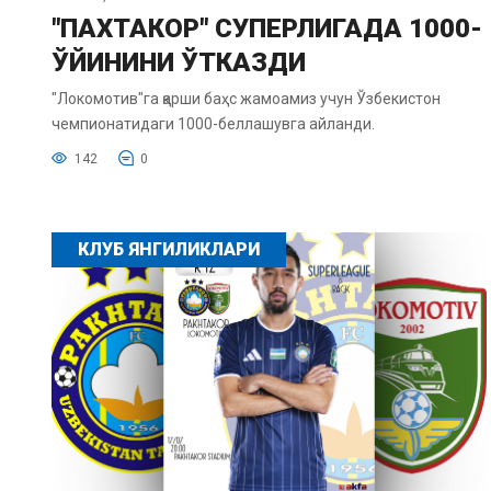
"ПАХТАКОР" СУПЕРЛИГАДА 1000-
ЎЙИНИНИ ЎТКАЗДИ
"Локомотив"га қарши баҳс жамоамиз учун Ўзбекистон
чемпионатидаги 1000-беллашувга айланди.
142
0
КЛУБ ЯНГИЛИКЛАРИ