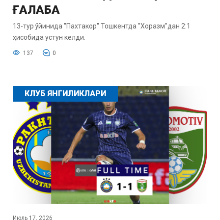
ҒАЛАБА
13-тур ўйинида "Пахтакор" Тошкентда "Хоразм"дан 2:1
ҳисобида устун келди.
137
0
КЛУБ ЯНГИЛИКЛАРИ
Июль 17, 2026