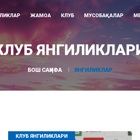
ИЛИКЛАР
ЖАМОА
КЛУБ
МУСОБАҚАЛАР
М
Видео
ари
Раҳбарият
Клуб тарихи
Суперлига
КЛУБ ЯНГИЛИКЛАР
Фотогалере
"
Мураббийлар
Клуб ҳақида
Ўзбекистон кубоги
Асосий жамоа
Ютуқлар
Осиё Чемпионлар Лигаси
БОШ САҲИФА
ЯНГИЛИКЛАР
Ëшлар жамоаси
Стадион
U-21 лигаси
КЛУБ ЯНГИЛИКЛАРИ