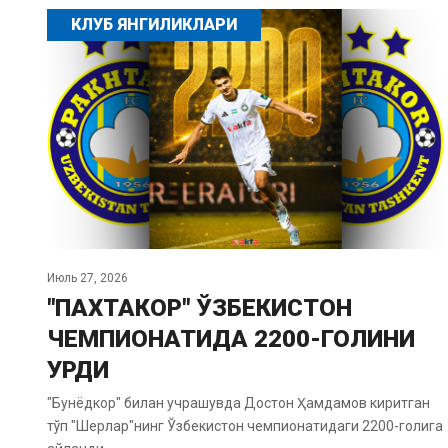
КЛУБ ЯНГИЛИКЛАРИ
Июль 27, 2026
"ПАХТАКОР" ЎЗБЕКИСТОН
ЧЕМПИОНАТИДА 2200-ГОЛИНИ
УРДИ
"Бунёдкор" билан учрашувда Достон Ҳамдамов киритган
тўп "Шерлар"нинг Ўзбекистон чемпионатидаги 2200-голига