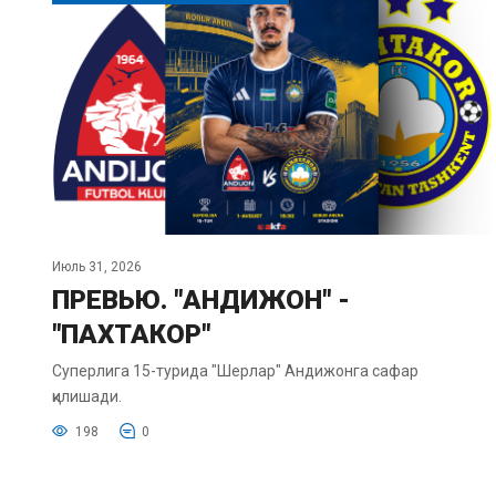
Июль 31, 2026
ПРЕВЬЮ. "АНДИЖОН" -
"ПАХТАКОР"
Суперлига 15-турида "Шерлар" Андижонга сафар
қилишади.
198
0