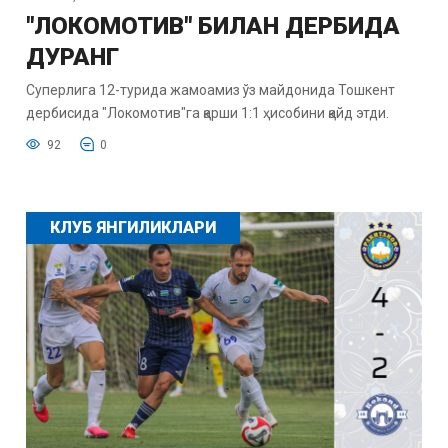
"ЛОКОМОТИВ" БИЛАН ДЕРБИДА
ДУРАНГ
Суперлига 12-турида жамоамиз ўз майдонида Тошкент
дербисида "Локомотив"га қарши 1:1 ҳисобини қайд этди.
92
0
КЛУБ ЯНГИЛИКЛАРИ