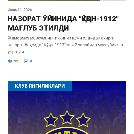
Июль 11, 2026
НАЗОРАТ ЎЙИНИДА "ҚЎҚОН-1912"
МАҒЛУБ ЭТИЛДИ
Жамоамиз мавсумнинг иккинчи қисми олдидан охирги
назорат баҳсида "Қўқон-1912"ни 4:2 ҳисобида мағлубиятга
учратди.
99
0
КЛУБ ЯНГИЛИКЛАРИ