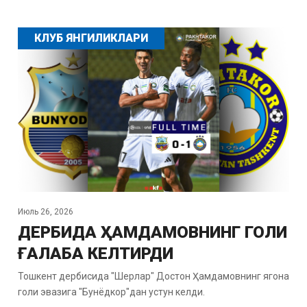
КЛУБ ЯНГИЛИКЛАРИ
Июль 26, 2026
ДЕРБИДА ҲАМДАМОВНИНГ ГОЛИ
ҒАЛАБА КЕЛТИРДИ
Тошкент дербисида "Шерлар" Достон Ҳамдамовнинг ягона
голи эвазига "Бунёдкор"дан устун келди.