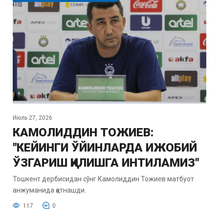
Июль 27, 2026
КАМОЛИДДИН ТОЖИЕВ:
"КЕЙИНГИ ЎЙИНЛАРДА ИЖОБИЙ
ЎЗГАРИШ ҚИЛИШГА ИНТИЛАМИЗ"
Тошкент дербисидан сўнг Камолиддин Тожиев матбуот
анжуманида қатнашди.
117
0