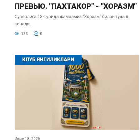
ПРЕВЬЮ. "ПАХТАКОР" - "ХОРАЗМ"
Суперлига 13-турида жамоамиз "Хоразм" билан тўқнаш
келади.
133
0
КЛУБ ЯНГИЛИКЛАРИ
Июль 18, 2026