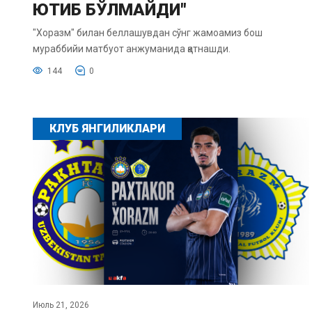
ЮТИБ БЎЛМАЙДИ"
"Хоразм" билан беллашувдан сўнг жамоамиз бош
мураббийи матбуот анжуманида қатнашди.
144
0
КЛУБ ЯНГИЛИКЛАРИ
Июль 21, 2026