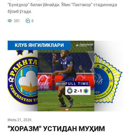
"Бунёдкор" билан ўйнайди. Ўйин "Пахтакор" стадионида
бўлиб ўтади.
201
0
КЛУБ ЯНГИЛИКЛАРИ
Июль 21, 2026
"ХОРАЗМ" УСТИДАН МУҲИМ