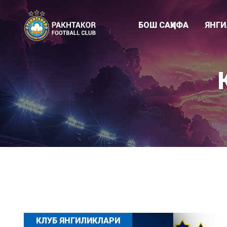
БОШ САҲИФА
ЯНГ
Клуб янгиликл
"ПАХТАКОР-79
Академия
КЛУБ ЯНГИЛИКЛАРИ