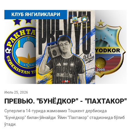
КЛУБ ЯНГИЛИКЛАРИ
Июль 25, 2026
ПРЕВЬЮ. "БУНЁДКОР" - "ПАХТАКОР"
Суперлига 14-турида жамоамиз Тошкент дербисида
"Бунёдкор" билан ўйнайди. Ўйин "Пахтакор" стадионида бўлиб
ўтади.