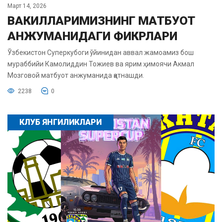
Март 14, 2026
ВАКИЛЛАРИМИЗНИНГ МАТБУОТ
АНЖУМАНИДАГИ ФИКРЛАРИ
Ўзбекистон Суперкубоги ўйинидан аввал жамоамиз бош
мураббийи Камолиддин Тожиев ва ярим ҳимоячи Акмал
Мозговой матбуот анжуманида қатнашди.
2238
0
КЛУБ ЯНГИЛИКЛАРИ