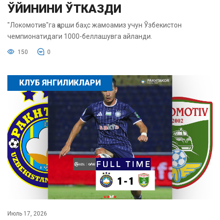
ЎЙИНИНИ ЎТКАЗДИ
"Локомотив"га қарши баҳс жамоамиз учун Ўзбекистон
чемпионатидаги 1000-беллашувга айланди.
150
0
КЛУБ ЯНГИЛИКЛАРИ
Июль 17, 2026