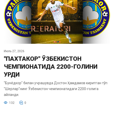
Июль 27, 2026
"ПАХТАКОР" ЎЗБЕКИСТОН
ЧЕМПИОНАТИДА 2200-ГОЛИНИ
УРДИ
"Бунёдкор" билан учрашувда Достон Ҳамдамов киритган тўп
"Шерлар"нинг Ўзбекистон чемпионатидаги 2200-голига
айланди.
132
0