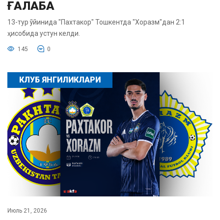
ҒАЛАБА
13-тур ўйинида "Пахтакор" Тошкентда "Хоразм"дан 2:1
ҳисобида устун келди.
145
0
КЛУБ ЯНГИЛИКЛАРИ
Июль 21, 2026