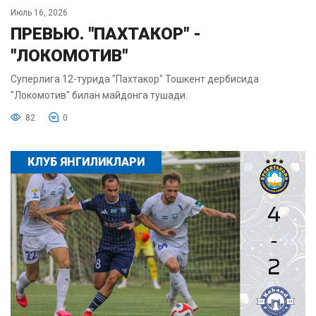
Июль 16, 2026
ПРЕВЬЮ. "ПАХТАКОР" -
"ЛОКОМОТИВ"
Суперлига 12-турида "Пахтакор" Тошкент дербисида
"Локомотив" билан майдонга тушади.
82
0
КЛУБ ЯНГИЛИКЛАРИ