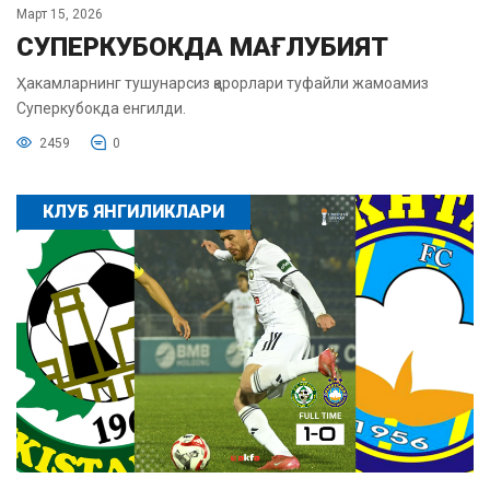
Март 15, 2026
СУПЕРКУБОКДА МАҒЛУБИЯТ
Ҳакамларнинг тушунарсиз қарорлари туфайли жамоамиз
Суперкубокда енгилди.
2459
0
КЛУБ ЯНГИЛИКЛАРИ