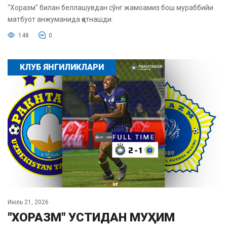
"Хоразм" билан беллашувдан сўнг жамоамиз бош мураббийи
матбуот анжуманида қатнашди.
148
0
КЛУБ ЯНГИЛИКЛАРИ
Июль 21, 2026
"ХОРАЗМ" УСТИДАН МУҲИМ