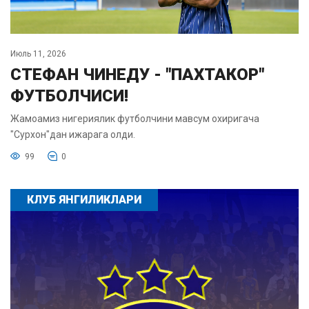
Июль 11, 2026
СТЕФАН ЧИНЕДУ - "ПАХТАКОР"
ФУТБОЛЧИСИ!
Жамоамиз нигериялик футболчини мавсум охиригача
"Сурхон"дан ижарага олди.
99
0
КЛУБ ЯНГИЛИКЛАРИ