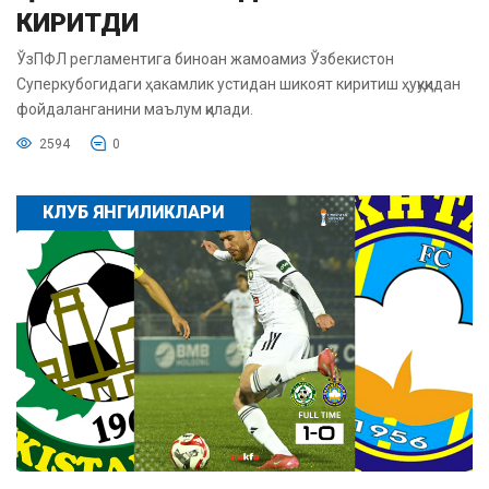
КИРИТДИ
ЎзПФЛ регламентига биноан жамоамиз Ўзбекистон
Суперкубогидаги ҳакамлик устидан шикоят киритиш ҳуқуқидан
фойдаланганини маълум қилади.
2594
0
КЛУБ ЯНГИЛИКЛАРИ