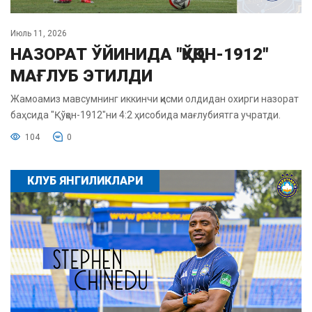
Июль 11, 2026
НАЗОРАТ ЎЙИНИДА "ҚЎҚОН-1912"
МАҒЛУБ ЭТИЛДИ
Жамоамиз мавсумнинг иккинчи қисми олдидан охирги назорат
баҳсида "Қўқон-1912"ни 4:2 ҳисобида мағлубиятга учратди.
104
0
КЛУБ ЯНГИЛИКЛАРИ