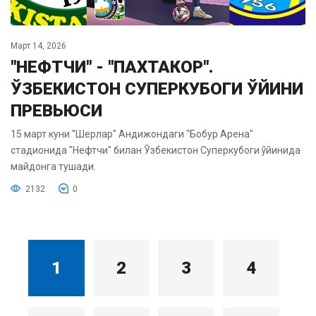
Март 14, 2026
"НЕФТЧИ" - "ПАХТАКОР".
ЎЗБЕКИСТОН СУПЕРКУБОГИ ЎЙИНИ
ПРЕВЬЮСИ
15 март куни "Шерлар" Андижондаги "Бобур Арена"
стадионида "Нефтчи" билан Ўзбекистон Суперкубоги ўйинида
майдонга тушади.
2132
0
1
2
3
4