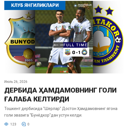
КЛУБ ЯНГИЛИКЛАРИ
Июль 26, 2026
ДЕРБИДА ҲАМДАМОВНИНГ ГОЛИ
ҒАЛАБА КЕЛТИРДИ
Тошкент дербисида "Шерлар" Достон Ҳамдамовнинг ягона
голи эвазига "Бунёдкор"дан устун келди.
123
0