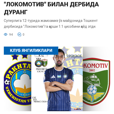
"ЛОКОМОТИВ" БИЛАН ДЕРБИДА
ДУРАНГ
Суперлига 12-турида жамоамиз ўз майдонида Тошкент
дербисида "Локомотив"га қарши 1:1 ҳисобини қайд этди.
94
0
КЛУБ ЯНГИЛИКЛАРИ