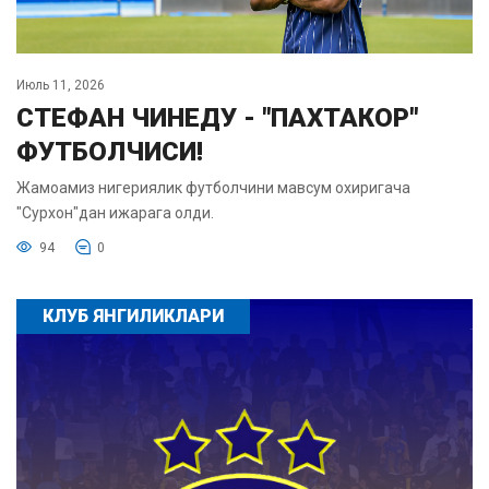
Июль 11, 2026
СТЕФАН ЧИНЕДУ - "ПАХТАКОР"
ФУТБОЛЧИСИ!
Жамоамиз нигериялик футболчини мавсум охиригача
"Сурхон"дан ижарага олди.
94
0
КЛУБ ЯНГИЛИКЛАРИ