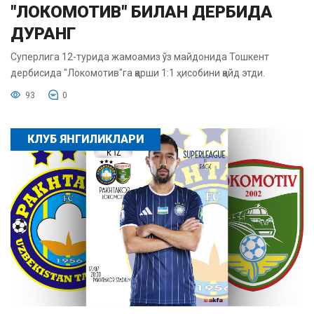
"ЛОКОМОТИВ" БИЛАН ДЕРБИДА
ДУРАНГ
Суперлига 12-турида жамоамиз ўз майдонида Тошкент
дербисида "Локомотив"га қарши 1:1 ҳисобини қайд этди.
93
0
КЛУБ ЯНГИЛИКЛАРИ