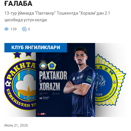
ҒАЛАБА
13-тур ўйинида "Пахтакор" Тошкентда "Хоразм"дан 2:1
ҳисобида устун келди.
139
0
КЛУБ ЯНГИЛИКЛАРИ
Июль 21, 2026