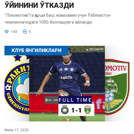
ЎЙИНИНИ ЎТКАЗДИ
"Локомотив"га қарши баҳс жамоамиз учун Ўзбекистон
чемпионатидаги 1000-беллашувга айланди.
143
0
КЛУБ ЯНГИЛИКЛАРИ
Июль 17, 2026