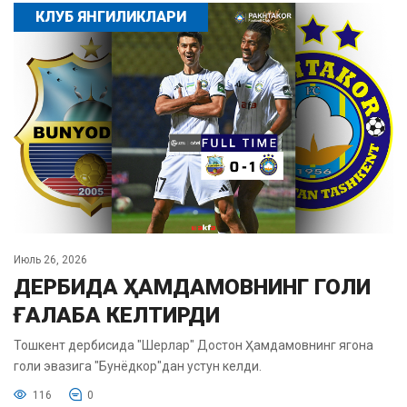
КЛУБ ЯНГИЛИКЛАРИ
Июль 26, 2026
ДЕРБИДА ҲАМДАМОВНИНГ ГОЛИ
ҒАЛАБА КЕЛТИРДИ
Тошкент дербисида "Шерлар" Достон Ҳамдамовнинг ягона
голи эвазига "Бунёдкор"дан устун келди.
116
0