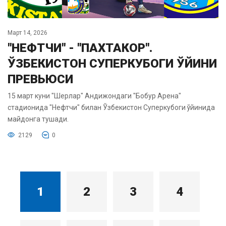
Март 14, 2026
"НЕФТЧИ" - "ПАХТАКОР".
ЎЗБЕКИСТОН СУПЕРКУБОГИ ЎЙИНИ
ПРЕВЬЮСИ
15 март куни "Шерлар" Андижондаги "Бобур Арена"
стадионида "Нефтчи" билан Ўзбекистон Суперкубоги ўйинида
майдонга тушади.
2129
0
1
2
3
4