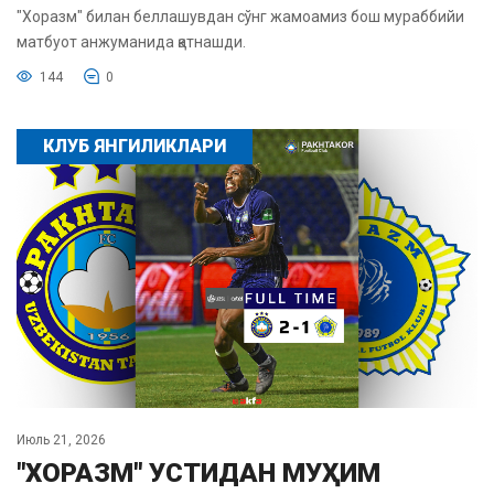
"Хоразм" билан беллашувдан сўнг жамоамиз бош мураббийи
матбуот анжуманида қатнашди.
144
0
КЛУБ ЯНГИЛИКЛАРИ
Июль 21, 2026
"ХОРАЗМ" УСТИДАН МУҲИМ