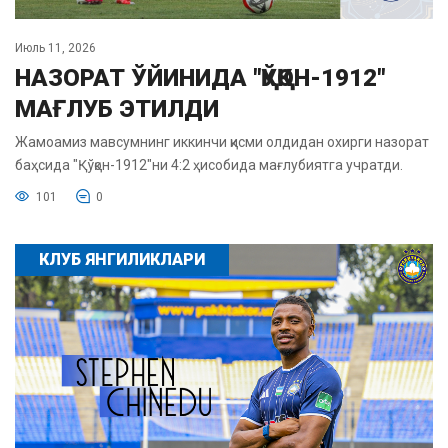
Июль 11, 2026
НАЗОРАТ ЎЙИНИДА "ҚЎҚОН-1912"
МАҒЛУБ ЭТИЛДИ
Жамоамиз мавсумнинг иккинчи қисми олдидан охирги назорат
баҳсида "Қўқон-1912"ни 4:2 ҳисобида мағлубиятга учратди.
101
0
КЛУБ ЯНГИЛИКЛАРИ