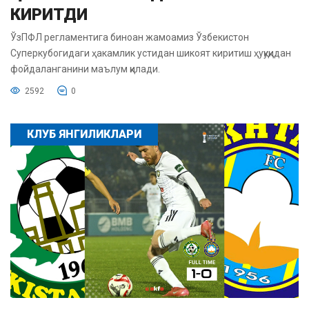
КИРИТДИ
ЎзПФЛ регламентига биноан жамоамиз Ўзбекистон
Суперкубогидаги ҳакамлик устидан шикоят киритиш ҳуқуқидан
фойдаланганини маълум қилади.
2592
0
КЛУБ ЯНГИЛИКЛАРИ