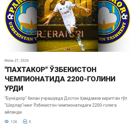
Июль 27, 2026
"ПАХТАКОР" ЎЗБЕКИСТОН
ЧЕМПИОНАТИДА 2200-ГОЛИНИ
УРДИ
"Бунёдкор" билан учрашувда Достон Ҳамдамов киритган тўп
"Шерлар"нинг Ўзбекистон чемпионатидаги 2200-голига
айланди.
126
0