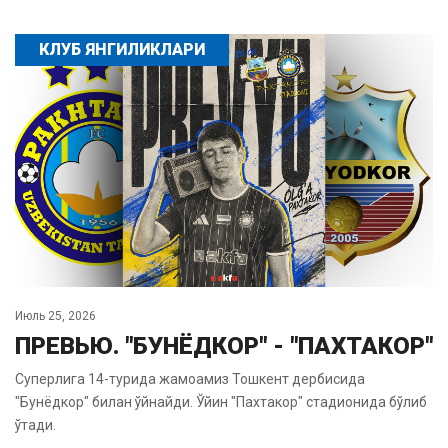
КЛУБ ЯНГИЛИКЛАРИ
Июль 25, 2026
ПРЕВЬЮ. "БУНЁДКОР" - "ПАХТАКОР"
Суперлига 14-турида жамоамиз Тошкент дербисида
"Бунёдкор" билан ўйнайди. Ўйин "Пахтакор" стадионида бўлиб
ўтади.