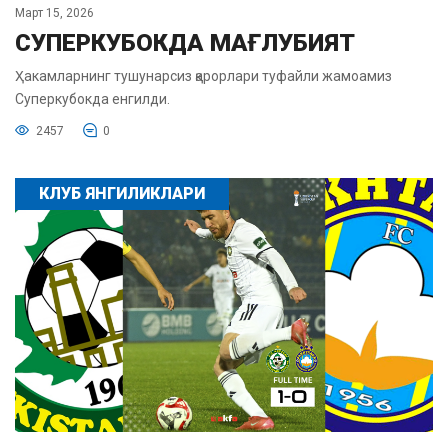
Март 15, 2026
СУПЕРКУБОКДА МАҒЛУБИЯТ
Ҳакамларнинг тушунарсиз қарорлари туфайли жамоамиз
Суперкубокда енгилди.
2457
0
КЛУБ ЯНГИЛИКЛАРИ