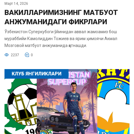
Март 14, 2026
ВАКИЛЛАРИМИЗНИНГ МАТБУОТ
АНЖУМАНИДАГИ ФИКРЛАРИ
Ўзбекистон Суперкубоги ўйинидан аввал жамоамиз бош
мураббийи Камолиддин Тожиев ва ярим ҳимоячи Акмал
Мозговой матбуот анжуманида қатнашди.
2237
0
КЛУБ ЯНГИЛИКЛАРИ