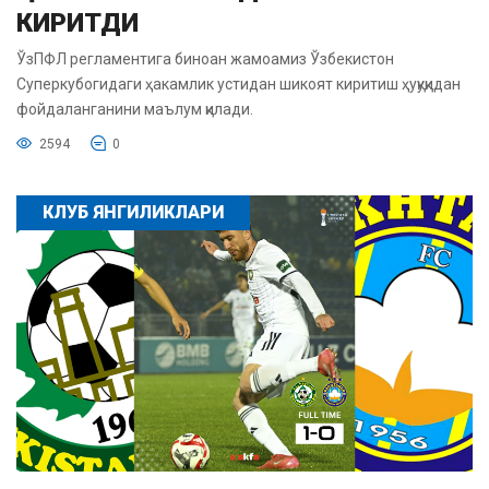
КИРИТДИ
ЎзПФЛ регламентига биноан жамоамиз Ўзбекистон
Суперкубогидаги ҳакамлик устидан шикоят киритиш ҳуқуқидан
фойдаланганини маълум қилади.
2594
0
КЛУБ ЯНГИЛИКЛАРИ