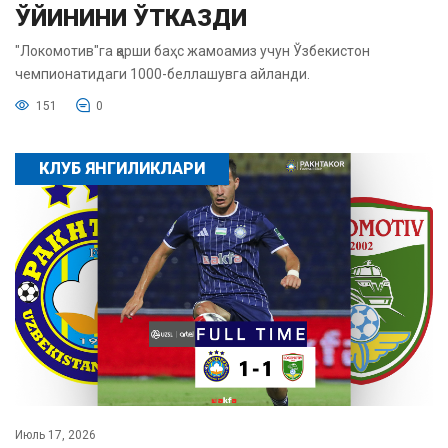
ЎЙИНИНИ ЎТКАЗДИ
"Локомотив"га қарши баҳс жамоамиз учун Ўзбекистон
чемпионатидаги 1000-беллашувга айланди.
151
0
КЛУБ ЯНГИЛИКЛАРИ
Июль 17, 2026