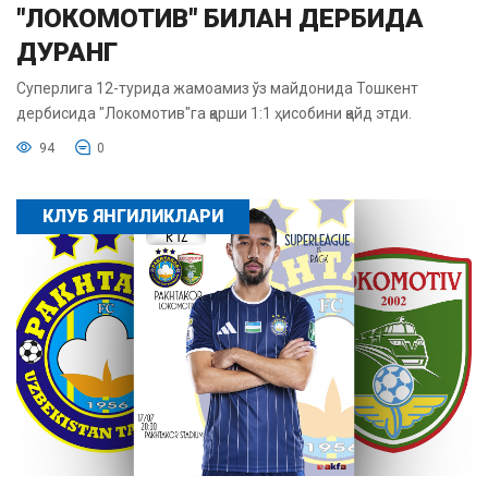
"ЛОКОМОТИВ" БИЛАН ДЕРБИДА
ДУРАНГ
Суперлига 12-турида жамоамиз ўз майдонида Тошкент
дербисида "Локомотив"га қарши 1:1 ҳисобини қайд этди.
94
0
КЛУБ ЯНГИЛИКЛАРИ