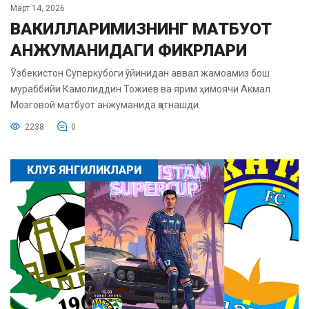
Март 14, 2026
ВАКИЛЛАРИМИЗНИНГ МАТБУОТ
АНЖУМАНИДАГИ ФИКРЛАРИ
Ўзбекистон Суперкубоги ўйинидан аввал жамоамиз бош
мураббийи Камолиддин Тожиев ва ярим ҳимоячи Акмал
Мозговой матбуот анжуманида қатнашди.
2238
0
КЛУБ ЯНГИЛИКЛАРИ