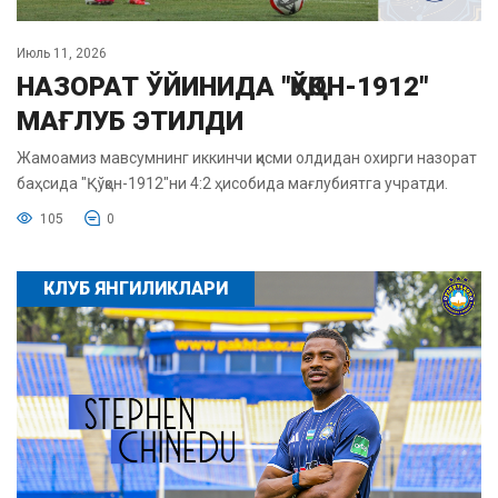
Июль 11, 2026
НАЗОРАТ ЎЙИНИДА "ҚЎҚОН-1912"
МАҒЛУБ ЭТИЛДИ
Жамоамиз мавсумнинг иккинчи қисми олдидан охирги назорат
баҳсида "Қўқон-1912"ни 4:2 ҳисобида мағлубиятга учратди.
105
0
КЛУБ ЯНГИЛИКЛАРИ