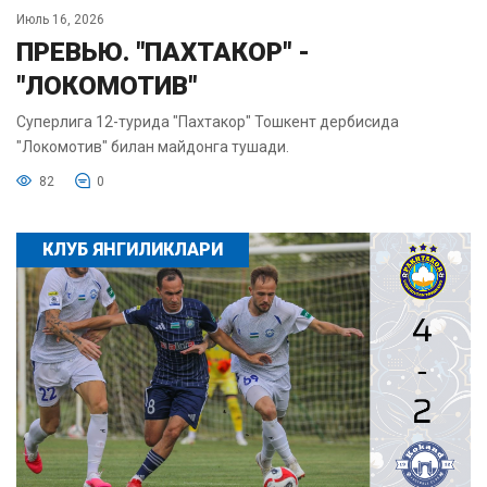
Июль 16, 2026
ПРЕВЬЮ. "ПАХТАКОР" -
"ЛОКОМОТИВ"
Суперлига 12-турида "Пахтакор" Тошкент дербисида
"Локомотив" билан майдонга тушади.
82
0
КЛУБ ЯНГИЛИКЛАРИ