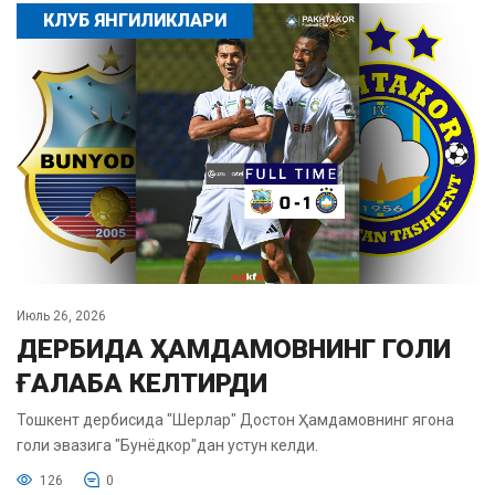
КЛУБ ЯНГИЛИКЛАРИ
Июль 26, 2026
ДЕРБИДА ҲАМДАМОВНИНГ ГОЛИ
ҒАЛАБА КЕЛТИРДИ
Тошкент дербисида "Шерлар" Достон Ҳамдамовнинг ягона
голи эвазига "Бунёдкор"дан устун келди.
126
0