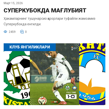
Март 15, 2026
СУПЕРКУБОКДА МАҒЛУБИЯТ
Ҳакамларнинг тушунарсиз қарорлари туфайли жамоамиз
Суперкубокда енгилди.
2459
0
КЛУБ ЯНГИЛИКЛАРИ