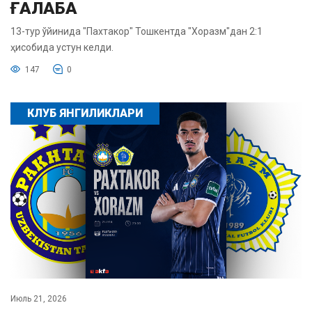
ҒАЛАБА
13-тур ўйинида "Пахтакор" Тошкентда "Хоразм"дан 2:1
ҳисобида устун келди.
147
0
КЛУБ ЯНГИЛИКЛАРИ
Июль 21, 2026