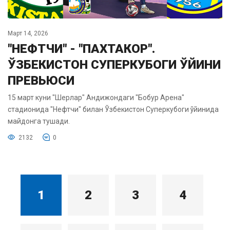
Март 14, 2026
"НЕФТЧИ" - "ПАХТАКОР".
ЎЗБЕКИСТОН СУПЕРКУБОГИ ЎЙИНИ
ПРЕВЬЮСИ
15 март куни "Шерлар" Андижондаги "Бобур Арена"
стадионида "Нефтчи" билан Ўзбекистон Суперкубоги ўйинида
майдонга тушади.
2132
0
1
2
3
4