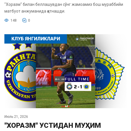
"Хоразм" билан беллашувдан сўнг жамоамиз бош мураббийи
матбуот анжуманида қатнашди.
148
0
КЛУБ ЯНГИЛИКЛАРИ
Июль 21, 2026
"ХОРАЗМ" УСТИДАН МУҲИМ