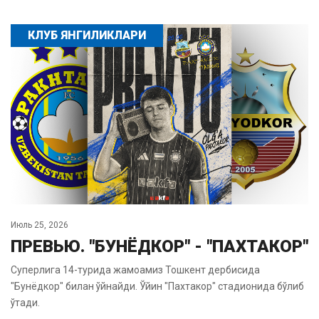
КЛУБ ЯНГИЛИКЛАРИ
Июль 25, 2026
ПРЕВЬЮ. "БУНЁДКОР" - "ПАХТАКОР"
Суперлига 14-турида жамоамиз Тошкент дербисида
"Бунёдкор" билан ўйнайди. Ўйин "Пахтакор" стадионида бўлиб
ўтади.