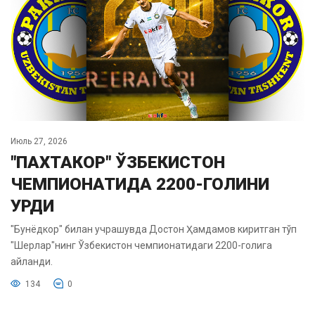
Июль 27, 2026
"ПАХТАКОР" ЎЗБЕКИСТОН
ЧЕМПИОНАТИДА 2200-ГОЛИНИ
УРДИ
"Бунёдкор" билан учрашувда Достон Ҳамдамов киритган тўп
"Шерлар"нинг Ўзбекистон чемпионатидаги 2200-голига
айланди.
134
0