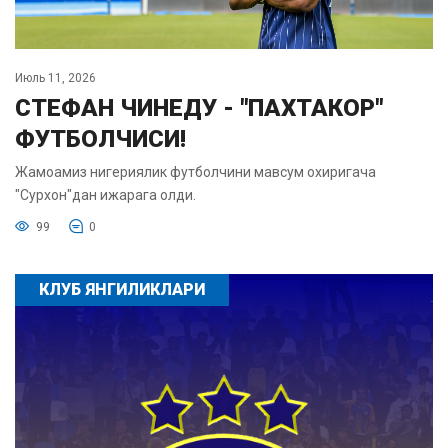
Июль 11, 2026
СТЕФАН ЧИНЕДУ - "ПАХТАКОР"
ФУТБОЛЧИСИ!
Жамоамиз нигериялик футболчини мавсум охиригача
"Сурхон"дан ижарага олди.
99
0
КЛУБ ЯНГИЛИКЛАРИ