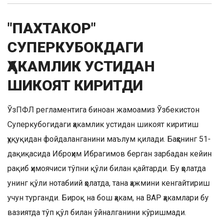
"ПАХТАКОР"
СУПЕРКУБОКДАГИ
ҲАКАМЛИК УСТИДАН
ШИКОЯТ КИРИТДИ
ЎзПФЛ регламентига биноан жамоамиз Ўзбекистон
Суперкубогидаги ҳакамлик устидан шикоят киритиш
ҳуқуқидан фойдаланганини маълум қилади. Баҳснинг 51-
дақиқасида Иброҳим Ибрагимов берган зарбадан кейин
рақиб ҳимоячиси тўпни қўли билан қайтарди. Бу ҳолатда
унинг қўли нотабиий ҳолатда, тана ҳажмини кенгайтириш
учун турганди. Бироқ на бош ҳакам, на ВАР ҳакамлари бу
вазиятда тўп қўл билан ўйналганини кўришмади.