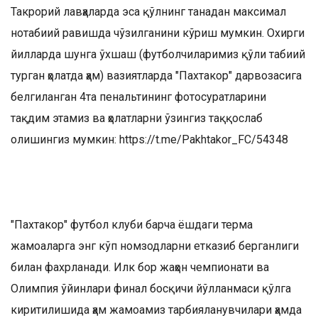
Такрорий лавҳаларда эса қўлнинг танадан максимал
нотабиий равишда чўзилганини кўриш мумкин. Охирги
йилларда шунга ўхшаш (футболчиларимиз қўли табиий
турган ҳолатда ҳам) вазиятларда "Пахтакор" дарвозасига
белгиланган 4та пенальтининг фотосуратларини
тақдим этамиз ва ҳолатларни ўзингиз таққослаб
олишингиз мумкин:
https://t.me/Pakhtakor_FC/54348
"Пахтакор" футбол клуби барча ёшдаги терма
жамоаларга энг кўп номзодларни етказиб берганлиги
билан фахрланади. Илк бор жаҳон чемпионати ва
Олимпия ўйинлари финал босқичи йўлланмаси қўлга
киритилишида ҳам жамоамиз тарбияланувчилари ҳамда