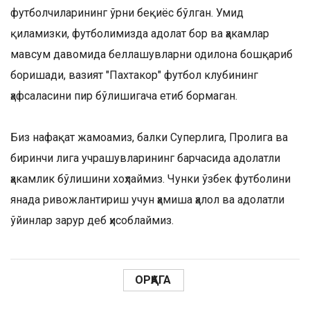
футболчиларининг ўрни беқиёс бўлган. Умид
қиламизки, футболимизда адолат бор ва ҳакамлар
мавсум давомида беллашувларни одилона бошқариб
боришади, вазият "Пахтакор" футбол клубининг
ҳафсаласини пир бўлишигача етиб бормаган.
Биз нафақат жамоамиз, балки Суперлига, Пролига ва
биринчи лига учрашувларининг барчасида адолатли
ҳакамлик бўлишини хоҳлаймиз. Чунки ўзбек футболини
янада ривожлантириш учун ҳамиша ҳалол ва адолатли
ўйинлар зарур деб ҳисоблаймиз.
ОРҚАГА