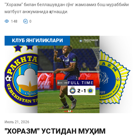
"Хоразм" билан беллашувдан сўнг жамоамиз бош мураббийи
матбуот анжуманида қатнашди.
148
0
КЛУБ ЯНГИЛИКЛАРИ
Июль 21, 2026
"ХОРАЗМ" УСТИДАН МУҲИМ