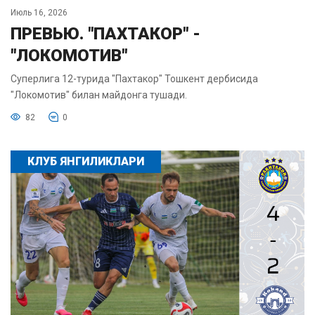
Июль 16, 2026
ПРЕВЬЮ. "ПАХТАКОР" -
"ЛОКОМОТИВ"
Суперлига 12-турида "Пахтакор" Тошкент дербисида
"Локомотив" билан майдонга тушади.
82
0
КЛУБ ЯНГИЛИКЛАРИ