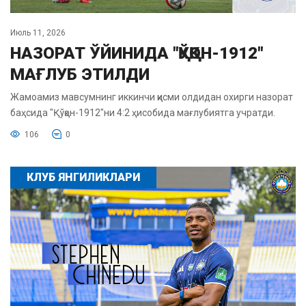
Июль 11, 2026
НАЗОРАТ ЎЙИНИДА "ҚЎҚОН-1912"
МАҒЛУБ ЭТИЛДИ
Жамоамиз мавсумнинг иккинчи қисми олдидан охирги назорат
баҳсида "Қўқон-1912"ни 4:2 ҳисобида мағлубиятга учратди.
106
0
КЛУБ ЯНГИЛИКЛАРИ