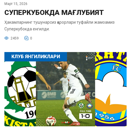
Март 15, 2026
СУПЕРКУБОКДА МАҒЛУБИЯТ
Ҳакамларнинг тушунарсиз қарорлари туфайли жамоамиз
Суперкубокда енгилди.
2459
0
КЛУБ ЯНГИЛИКЛАРИ