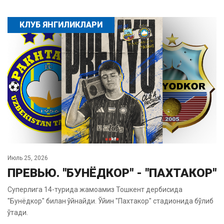
КЛУБ ЯНГИЛИКЛАРИ
Июль 25, 2026
ПРЕВЬЮ. "БУНЁДКОР" - "ПАХТАКОР"
Суперлига 14-турида жамоамиз Тошкент дербисида
"Бунёдкор" билан ўйнайди. Ўйин "Пахтакор" стадионида бўлиб
ўтади.