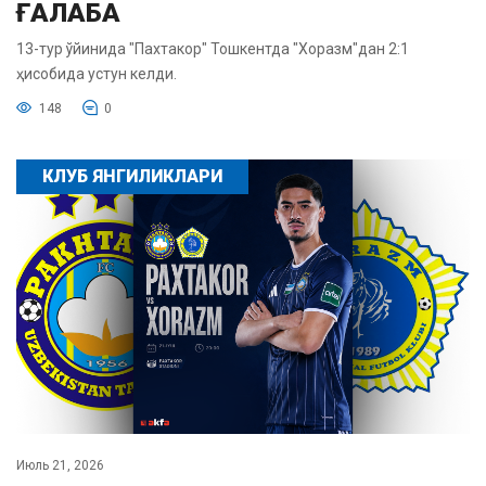
ҒАЛАБА
13-тур ўйинида "Пахтакор" Тошкентда "Хоразм"дан 2:1
ҳисобида устун келди.
148
0
КЛУБ ЯНГИЛИКЛАРИ
Июль 21, 2026