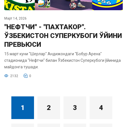
Март 14, 2026
"НЕФТЧИ" - "ПАХТАКОР".
ЎЗБЕКИСТОН СУПЕРКУБОГИ ЎЙИНИ
ПРЕВЬЮСИ
15 март куни "Шерлар" Андижондаги "Бобур Арена"
стадионида "Нефтчи" билан Ўзбекистон Суперкубоги ўйинида
майдонга тушади.
2132
0
1
2
3
4