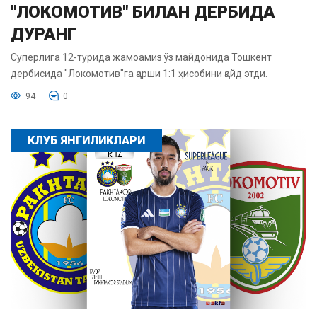
"ЛОКОМОТИВ" БИЛАН ДЕРБИДА
ДУРАНГ
Суперлига 12-турида жамоамиз ўз майдонида Тошкент
дербисида "Локомотив"га қарши 1:1 ҳисобини қайд этди.
94
0
КЛУБ ЯНГИЛИКЛАРИ