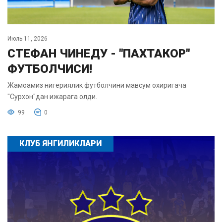
Июль 11, 2026
СТЕФАН ЧИНЕДУ - "ПАХТАКОР"
ФУТБОЛЧИСИ!
Жамоамиз нигериялик футболчини мавсум охиригача
"Сурхон"дан ижарага олди.
99
0
КЛУБ ЯНГИЛИКЛАРИ