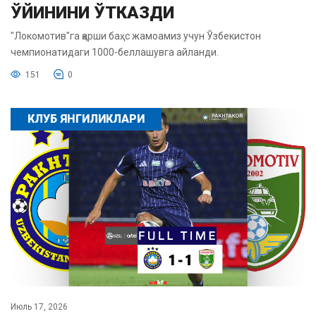
ЎЙИНИНИ ЎТКАЗДИ
"Локомотив"га қарши баҳс жамоамиз учун Ўзбекистон
чемпионатидаги 1000-беллашувга айланди.
151
0
КЛУБ ЯНГИЛИКЛАРИ
Июль 17, 2026