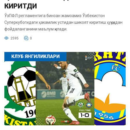
КИРИТДИ
ЎзПФЛ регламентига биноан жамоамиз Ўзбекистон
Суперкубогидаги ҳакамлик устидан шикоят киритиш ҳуқуқидан
фойдаланганини маълум қилади.
2595
0
КЛУБ ЯНГИЛИКЛАРИ