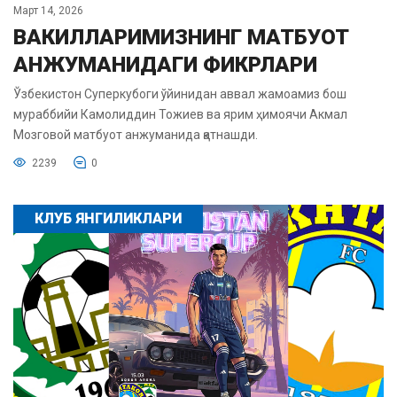
Март 14, 2026
ВАКИЛЛАРИМИЗНИНГ МАТБУОТ
АНЖУМАНИДАГИ ФИКРЛАРИ
Ўзбекистон Суперкубоги ўйинидан аввал жамоамиз бош
мураббийи Камолиддин Тожиев ва ярим ҳимоячи Акмал
Мозговой матбуот анжуманида қатнашди.
2239
0
КЛУБ ЯНГИЛИКЛАРИ