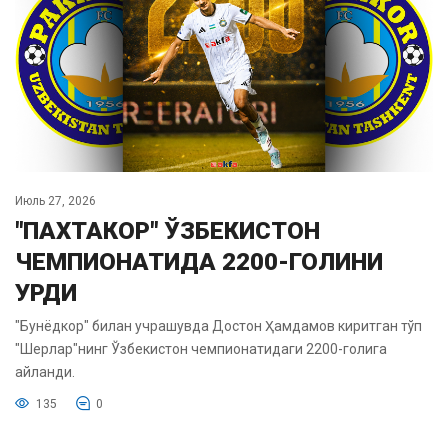
Июль 27, 2026
"ПАХТАКОР" ЎЗБЕКИСТОН
ЧЕМПИОНАТИДА 2200-ГОЛИНИ
УРДИ
"Бунёдкор" билан учрашувда Достон Ҳамдамов киритган тўп
"Шерлар"нинг Ўзбекистон чемпионатидаги 2200-голига
айланди.
135
0