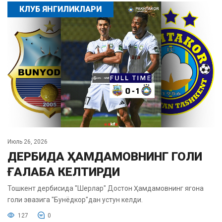
КЛУБ ЯНГИЛИКЛАРИ
Июль 26, 2026
ДЕРБИДА ҲАМДАМОВНИНГ ГОЛИ
ҒАЛАБА КЕЛТИРДИ
Тошкент дербисида "Шерлар" Достон Ҳамдамовнинг ягона
голи эвазига "Бунёдкор"дан устун келди.
127
0