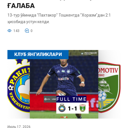
ҒАЛАБА
13-тур ўйинида "Пахтакор" Тошкентда "Хоразм"дан 2:1
ҳисобида устун келди.
143
0
КЛУБ ЯНГИЛИКЛАРИ
Июль 17, 2026