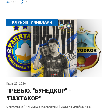
120
0
КЛУБ ЯНГИЛИКЛАРИ
Июль 25, 2026
ПРЕВЬЮ. "БУНЁДКОР" -
"ПАХТАКОР"
Суперлига 14-турида жамоамиз Тошкент дербисида