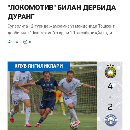
"ЛОКОМОТИВ" БИЛАН ДЕРБИДА
ДУРАНГ
Суперлига 12-турида жамоамиз ўз майдонида Тошкент
дербисида "Локомотив"га қарши 1:1 ҳисобини қайд этди.
94
0
КЛУБ ЯНГИЛИКЛАРИ