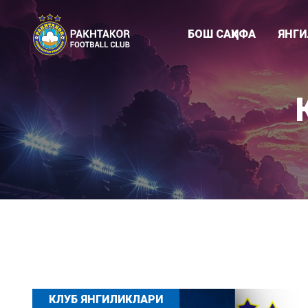
БОШ САҲИФА
ЯНГ
Клуб янгиликл
"ПАХТАКОР-79
Академия
КЛУБ ЯНГИЛИКЛАРИ