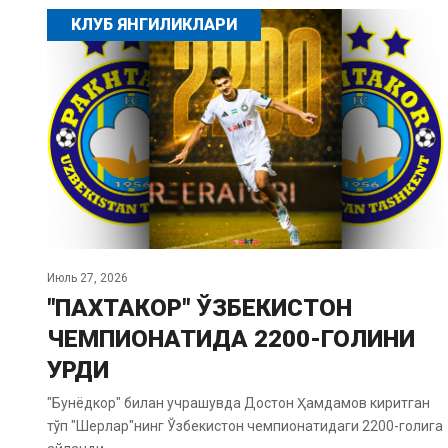
КЛУБ ЯНГИЛИКЛАРИ
Июль 27, 2026
"ПАХТАКОР" ЎЗБЕКИСТОН
ЧЕМПИОНАТИДА 2200-ГОЛИНИ
УРДИ
"Бунёдкор" билан учрашувда Достон Ҳамдамов киритган
тўп "Шерлар"нинг Ўзбекистон чемпионатидаги 2200-голига