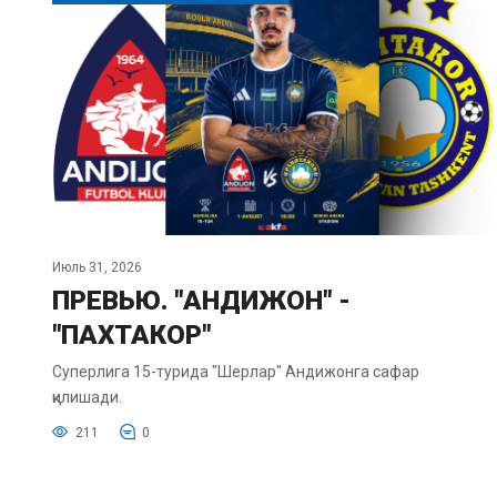
Июль 31, 2026
ПРЕВЬЮ. "АНДИЖОН" -
"ПАХТАКОР"
Суперлига 15-турида "Шерлар" Андижонга сафар
қилишади.
211
0