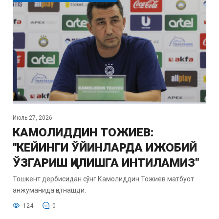
Июль 27, 2026
КАМОЛИДДИН ТОЖИЕВ:
"КЕЙИНГИ ЎЙИНЛАРДА ИЖОБИЙ
ЎЗГАРИШ ҚИЛИШГА ИНТИЛАМИЗ"
Тошкент дербисидан сўнг Камолиддин Тожиев матбуот
анжуманида қатнашди.
124
0