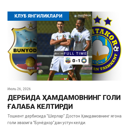
КЛУБ ЯНГИЛИКЛАРИ
Июль 26, 2026
ДЕРБИДА ҲАМДАМОВНИНГ ГОЛИ
ҒАЛАБА КЕЛТИРДИ
Тошкент дербисида "Шерлар" Достон Ҳамдамовнинг ягона
голи эвазига "Бунёдкор"дан устун келди.