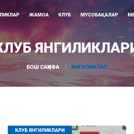
ИЛИКЛАР
ЖАМОА
КЛУБ
МУСОБАҚАЛАР
М
Видео
ари
Раҳбарият
Клуб тарихи
Суперлига
КЛУБ ЯНГИЛИКЛАР
Фотогалере
"
Мураббийлар
Клуб ҳақида
Ўзбекистон кубоги
Асосий жамоа
Ютуқлар
Осиё Чемпионлар Лигаси
БОШ САҲИФА
ЯНГИЛИКЛАР
Ëшлар жамоаси
Стадион
U-21 лигаси
КЛУБ ЯНГИЛИКЛАРИ