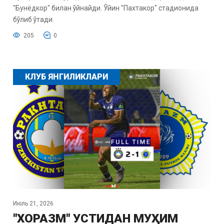
"Бунёдкор" билан ўйнайди. Ўйин "Пахтакор" стадионида
бўлиб ўтади.
205
0
КЛУБ ЯНГИЛИКЛАРИ
Июль 21, 2026
"ХОРАЗМ" УСТИДАН МУҲИМ