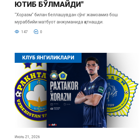
ЮТИБ БЎЛМАЙДИ"
"Хоразм" билан беллашувдан сўнг жамоамиз бош
мураббийи матбуот анжуманида қатнашди.
147
0
КЛУБ ЯНГИЛИКЛАРИ
Июль 21, 2026