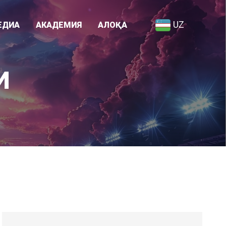
UZ
ЕДИА
АКАДЕМИЯ
АЛОҚА
Академия ҳақида
И
я
Ходимлар рўйхати