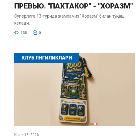
ПРЕВЬЮ. "ПАХТАКОР" - "ХОРАЗМ"
Суперлига 13-турида жамоамиз "Хоразм" билан тўқнаш
келади.
138
0
КЛУБ ЯНГИЛИКЛАРИ
Июль 18, 2026