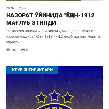
Июль 11, 2026
НАЗОРАТ ЎЙИНИДА "ҚЎҚОН-1912"
МАҒЛУБ ЭТИЛДИ
Жамоамиз мавсумнинг иккинчи қисми олдидан охирги
назорат баҳсида "Қўқон-1912"ни 4:2 ҳисобида мағлубиятга
учратди.
102
0
КЛУБ ЯНГИЛИКЛАРИ