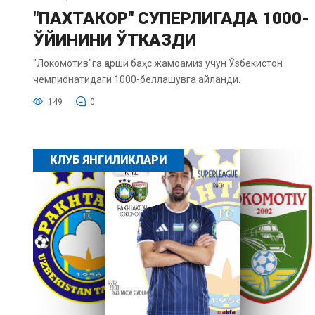
"ПАХТАКОР" СУПЕРЛИГАДА 1000-
ЎЙИНИНИ ЎТКАЗДИ
"Локомотив"га қарши баҳс жамоамиз учун Ўзбекистон
чемпионатидаги 1000-беллашувга айланди.
149
0
КЛУБ ЯНГИЛИКЛАРИ