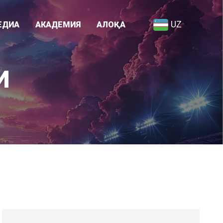
UZ
ЕДИА
АКАДЕМИЯ
АЛОҚА
Академия ҳақида
И
я
Ходимлар рўйхати