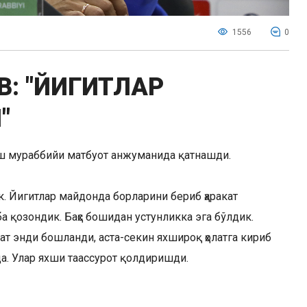
1556
0
: "ЙИГИТЛАР
"
ош мураббийи матбуот анжуманида қатнашди.
. Йигитлар майдонда борларини бериб ҳаракат
а қозондик. Баҳс бошидан устунликка эга бўлдик.
т энди бошланди, аста-секин яхшироқ ҳолатга кириб
. Улар яхши таассурот қолдиришди.