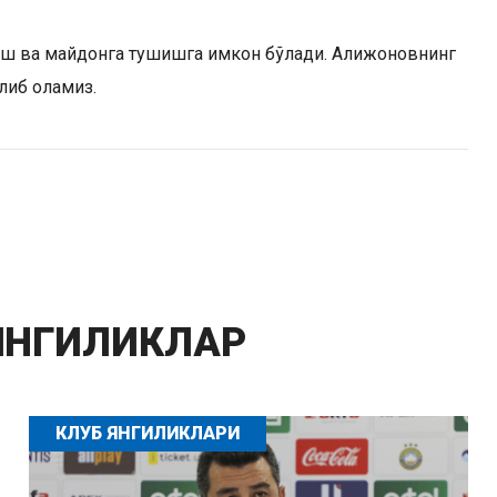
иш ва майдонга тушишга имкон бўлади. Алижоновнинг
либ оламиз.
ЯНГИЛИКЛАР
КЛУБ ЯНГИЛИКЛАРИ