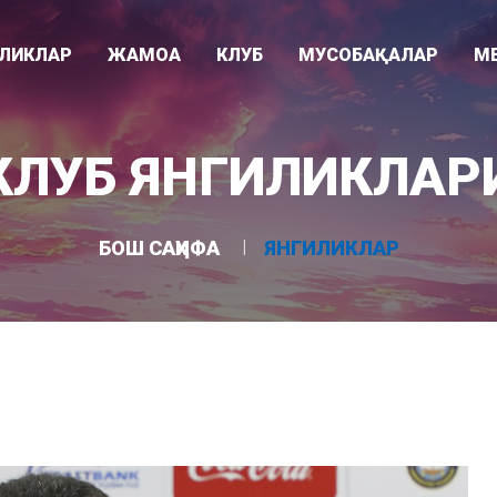
ИЛИКЛАР
ЖАМОА
КЛУБ
МУСОБАҚАЛАР
М
Видео
ари
Раҳбарият
Клуб тарихи
Суперлига
КЛУБ ЯНГИЛИКЛАР
Фотогалере
"
Мураббийлар
Клуб ҳақида
Ўзбекистон кубоги
Асосий жамоа
Ютуқлар
Осиё Чемпионлар Лигаси
БОШ САҲИФА
ЯНГИЛИКЛАР
Ëшлар жамоаси
Стадион
U-21 лигаси