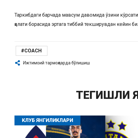
Таркибдаги барчада мавсум давомида ўзини кўрсат
ҳолати борасида эртага тиббий текширувдан кейин би
#COACH
Ижтимоий тармоқларда бўлишиш
ТЕГИШЛИ 
КЛУБ ЯНГИЛИКЛАРИ