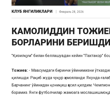
КЛУБ ЯНГИЛИКЛАРИ
Февраль 28, 2026
КАМОЛИДДИН ТОЖИЕВ
БОРЛАРИНИ БЕРИШДИ
"Қизилқум" билан беллашувдан кейин "Пахтакор" б
Тожиев:
- Мавсумдаги биринчи ўйинимизни ўтказдик
қилишди. Рақиб жуда чуқур ҳимояланди. Якунда ғалаб
Барчанинг ўйинидан қониқиш ҳосил қилдим. Чемпиона
борамиз. Янги футболчилар жамоага мослашишмоқда