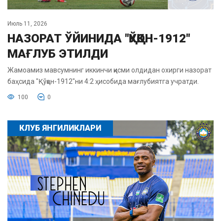
Июль 11, 2026
НАЗОРАТ ЎЙИНИДА "ҚЎҚОН-1912"
МАҒЛУБ ЭТИЛДИ
Жамоамиз мавсумнинг иккинчи қисми олдидан охирги назорат
баҳсида "Қўқон-1912"ни 4:2 ҳисобида мағлубиятга учратди.
100
0
КЛУБ ЯНГИЛИКЛАРИ