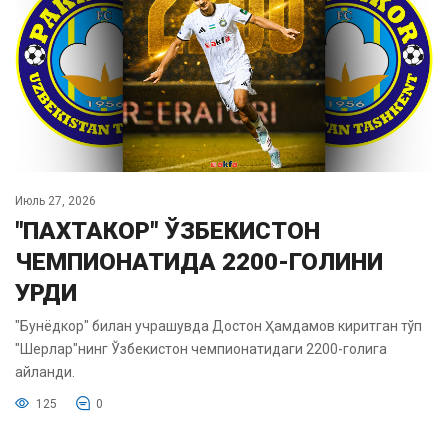
Июль 27, 2026
"ПАХТАКОР" ЎЗБЕКИСТОН
ЧЕМПИОНАТИДА 2200-ГОЛИНИ
УРДИ
"Бунёдкор" билан учрашувда Достон Ҳамдамов киритган тўп
"Шерлар"нинг Ўзбекистон чемпионатидаги 2200-голига
айланди.
125
0