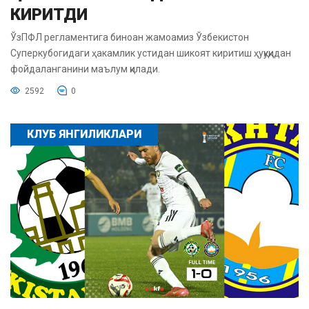
КИРИТДИ
ЎзПФЛ регламентига биноан жамоамиз Ўзбекистон
Суперкубогидаги ҳакамлик устидан шикоят киритиш ҳуқуқидан
фойдаланганини маълум қилади.
2592
0
КЛУБ ЯНГИЛИКЛАРИ