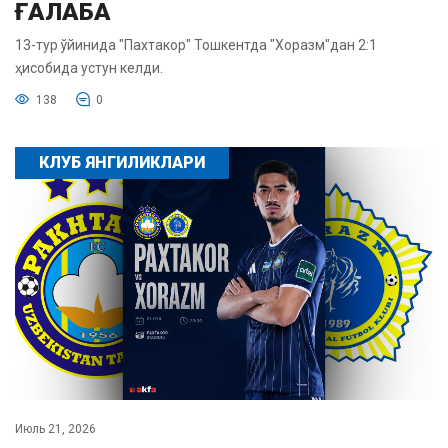
ҒАЛАБА
13-тур ўйинида "Пахтакор" Тошкентда "Хоразм"дан 2:1
ҳисобида устун келди.
138
0
КЛУБ ЯНГИЛИКЛАРИ
Июль 21, 2026