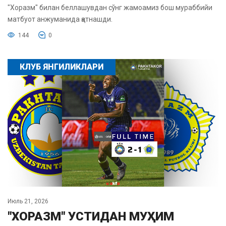
"Хоразм" билан беллашувдан сўнг жамоамиз бош мураббийи
матбуот анжуманида қатнашди.
144
0
КЛУБ ЯНГИЛИКЛАРИ
Июль 21, 2026
"ХОРАЗМ" УСТИДАН МУҲИМ