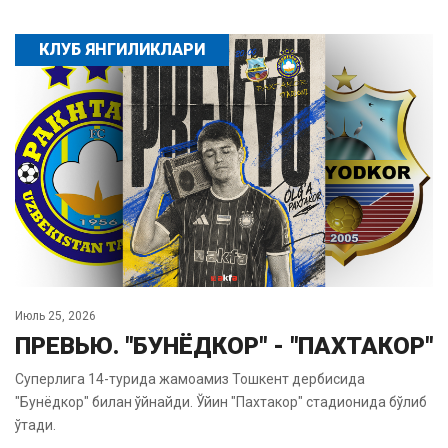
КЛУБ ЯНГИЛИКЛАРИ
Июль 25, 2026
ПРЕВЬЮ. "БУНЁДКОР" - "ПАХТАКОР"
Суперлига 14-турида жамоамиз Тошкент дербисида
"Бунёдкор" билан ўйнайди. Ўйин "Пахтакор" стадионида бўлиб
ўтади.