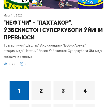
Март 14, 2026
"НЕФТЧИ" - "ПАХТАКОР".
ЎЗБЕКИСТОН СУПЕРКУБОГИ ЎЙИНИ
ПРЕВЬЮСИ
15 март куни "Шерлар" Андижондаги "Бобур Арена"
стадионида "Нефтчи" билан Ўзбекистон Суперкубоги ўйинида
майдонга тушади.
2129
0
1
2
3
4