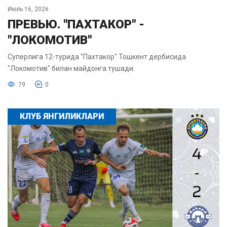
Июль 16, 2026
ПРЕВЬЮ. "ПАХТАКОР" -
"ЛОКОМОТИВ"
Суперлига 12-турида "Пахтакор" Тошкент дербисида
"Локомотив" билан майдонга тушади.
79
0
КЛУБ ЯНГИЛИКЛАРИ