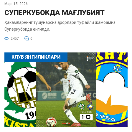
Март 15, 2026
СУПЕРКУБОКДА МАҒЛУБИЯТ
Ҳакамларнинг тушунарсиз қарорлари туфайли жамоамиз
Суперкубокда енгилди.
2457
0
КЛУБ ЯНГИЛИКЛАРИ