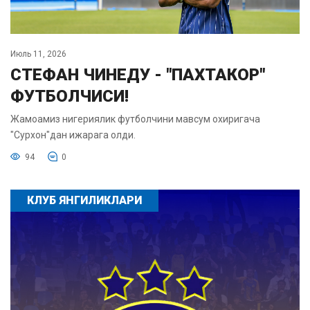
Июль 11, 2026
СТЕФАН ЧИНЕДУ - "ПАХТАКОР"
ФУТБОЛЧИСИ!
Жамоамиз нигериялик футболчини мавсум охиригача
"Сурхон"дан ижарага олди.
94
0
КЛУБ ЯНГИЛИКЛАРИ