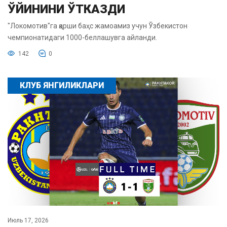
ЎЙИНИНИ ЎТКАЗДИ
"Локомотив"га қарши баҳс жамоамиз учун Ўзбекистон
чемпионатидаги 1000-беллашувга айланди.
142
0
КЛУБ ЯНГИЛИКЛАРИ
Июль 17, 2026