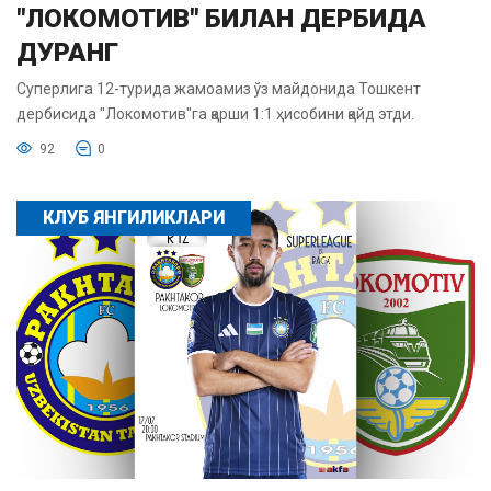
"ЛОКОМОТИВ" БИЛАН ДЕРБИДА
ДУРАНГ
Суперлига 12-турида жамоамиз ўз майдонида Тошкент
дербисида "Локомотив"га қарши 1:1 ҳисобини қайд этди.
92
0
КЛУБ ЯНГИЛИКЛАРИ