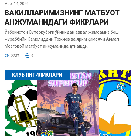
Март 14, 2026
ВАКИЛЛАРИМИЗНИНГ МАТБУОТ
АНЖУМАНИДАГИ ФИКРЛАРИ
Ўзбекистон Суперкубоги ўйинидан аввал жамоамиз бош
мураббийи Камолиддин Тожиев ва ярим ҳимоячи Акмал
Мозговой матбуот анжуманида қатнашди.
2237
0
КЛУБ ЯНГИЛИКЛАРИ