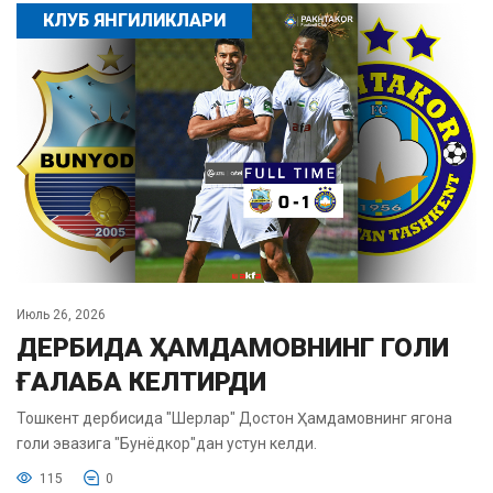
КЛУБ ЯНГИЛИКЛАРИ
Июль 26, 2026
ДЕРБИДА ҲАМДАМОВНИНГ ГОЛИ
ҒАЛАБА КЕЛТИРДИ
Тошкент дербисида "Шерлар" Достон Ҳамдамовнинг ягона
голи эвазига "Бунёдкор"дан устун келди.
115
0