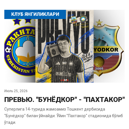
КЛУБ ЯНГИЛИКЛАРИ
Июль 25, 2026
ПРЕВЬЮ. "БУНЁДКОР" - "ПАХТАКОР"
Суперлига 14-турида жамоамиз Тошкент дербисида
"Бунёдкор" билан ўйнайди. Ўйин "Пахтакор" стадионида бўлиб
ўтади.