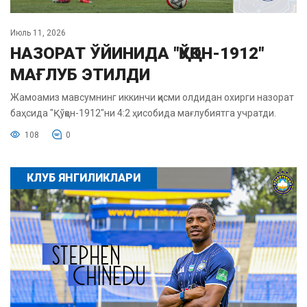
Июль 11, 2026
НАЗОРАТ ЎЙИНИДА "ҚЎҚОН-1912"
МАҒЛУБ ЭТИЛДИ
Жамоамиз мавсумнинг иккинчи қисми олдидан охирги назорат
баҳсида "Қўқон-1912"ни 4:2 ҳисобида мағлубиятга учратди.
108
0
КЛУБ ЯНГИЛИКЛАРИ