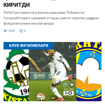
КИРИТДИ
ЎзПФЛ регламентига биноан жамоамиз Ўзбекистон
Суперкубогидаги ҳакамлик устидан шикоят киритиш ҳуқуқидан
фойдаланганини маълум қилади.
2595
0
КЛУБ ЯНГИЛИКЛАРИ