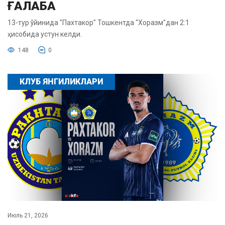
ҒАЛАБА
13-тур ўйинида "Пахтакор" Тошкентда "Хоразм"дан 2:1
ҳисобида устун келди.
148
0
КЛУБ ЯНГИЛИКЛАРИ
Июль 21, 2026