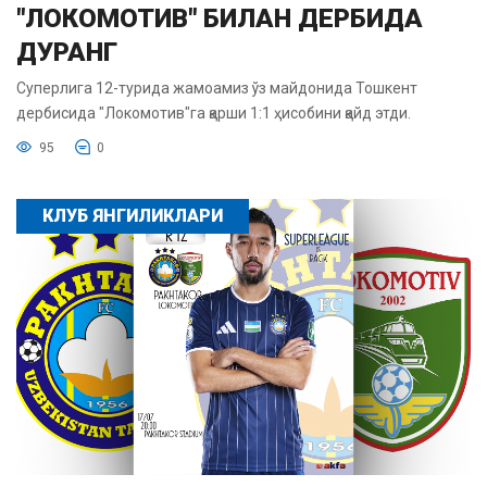
"ЛОКОМОТИВ" БИЛАН ДЕРБИДА
ДУРАНГ
Суперлига 12-турида жамоамиз ўз майдонида Тошкент
дербисида "Локомотив"га қарши 1:1 ҳисобини қайд этди.
95
0
КЛУБ ЯНГИЛИКЛАРИ