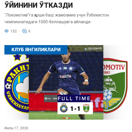
ЎЙИНИНИ ЎТКАЗДИ
"Локомотив"га қарши баҳс жамоамиз учун Ўзбекистон
чемпионатидаги 1000-беллашувга айланди.
152
0
КЛУБ ЯНГИЛИКЛАРИ
Июль 17, 2026