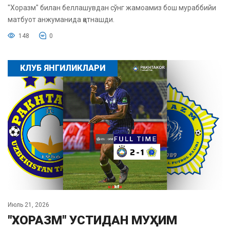
"Хоразм" билан беллашувдан сўнг жамоамиз бош мураббийи
матбуот анжуманида қатнашди.
148
0
КЛУБ ЯНГИЛИКЛАРИ
Июль 21, 2026
"ХОРАЗМ" УСТИДАН МУҲИМ