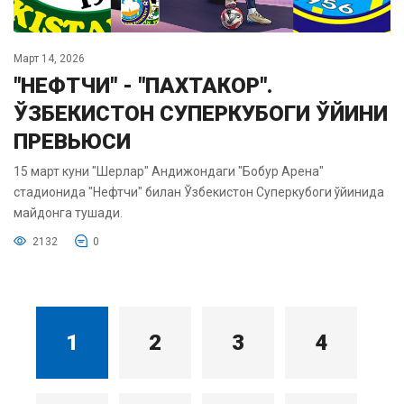
Март 14, 2026
"НЕФТЧИ" - "ПАХТАКОР".
ЎЗБЕКИСТОН СУПЕРКУБОГИ ЎЙИНИ
ПРЕВЬЮСИ
15 март куни "Шерлар" Андижондаги "Бобур Арена"
стадионида "Нефтчи" билан Ўзбекистон Суперкубоги ўйинида
майдонга тушади.
2132
0
1
2
3
4