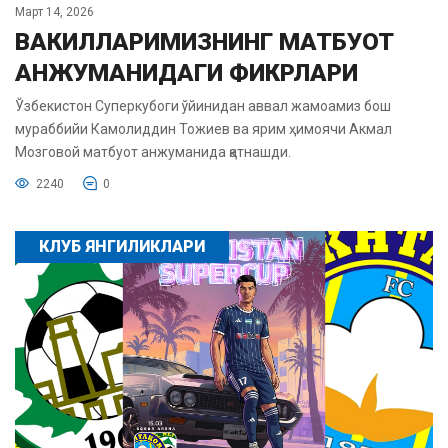
Март 14, 2026
ВАКИЛЛАРИМИЗНИНГ МАТБУОТ
АНЖУМАНИДАГИ ФИКРЛАРИ
Ўзбекистон Суперкубоги ўйинидан аввал жамоамиз бош
мураббийи Камолиддин Тожиев ва ярим ҳимоячи Акмал
Мозговой матбуот анжуманида қатнашди.
2240
0
КЛУБ ЯНГИЛИКЛАРИ