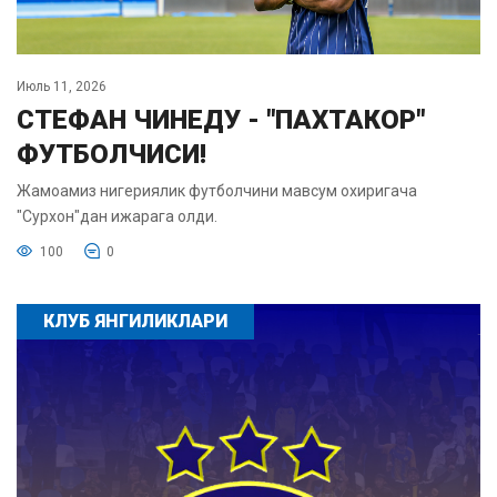
Июль 11, 2026
СТЕФАН ЧИНЕДУ - "ПАХТАКОР"
ФУТБОЛЧИСИ!
Жамоамиз нигериялик футболчини мавсум охиригача
"Сурхон"дан ижарага олди.
100
0
КЛУБ ЯНГИЛИКЛАРИ