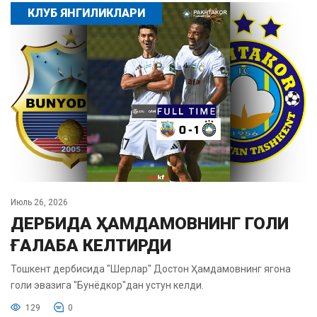
КЛУБ ЯНГИЛИКЛАРИ
Июль 26, 2026
ДЕРБИДА ҲАМДАМОВНИНГ ГОЛИ
ҒАЛАБА КЕЛТИРДИ
Тошкент дербисида "Шерлар" Достон Ҳамдамовнинг ягона
голи эвазига "Бунёдкор"дан устун келди.
129
0