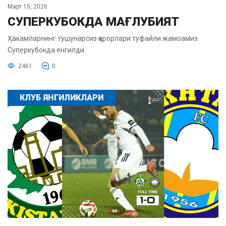
Март 15, 2026
СУПЕРКУБОКДА МАҒЛУБИЯТ
Ҳакамларнинг тушунарсиз қарорлари туфайли жамоамиз
Суперкубокда енгилди.
2461
0
КЛУБ ЯНГИЛИКЛАРИ