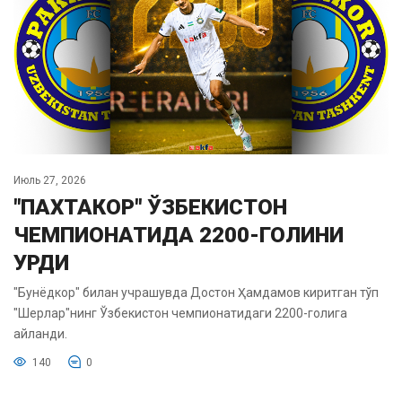
Июль 27, 2026
"ПАХТАКОР" ЎЗБЕКИСТОН
ЧЕМПИОНАТИДА 2200-ГОЛИНИ
УРДИ
"Бунёдкор" билан учрашувда Достон Ҳамдамов киритган тўп
"Шерлар"нинг Ўзбекистон чемпионатидаги 2200-голига
айланди.
140
0