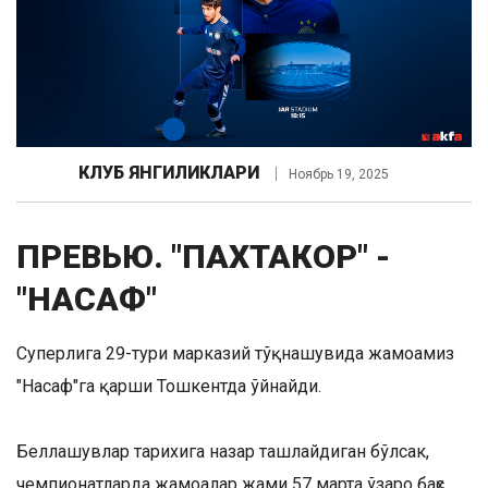
КЛУБ ЯНГИЛИКЛАРИ
Ноябрь 19, 2025
ПРЕВЬЮ. "ПАХТАКОР" -
"НАСАФ"
Суперлига 29-тури марказий тўқнашувида жамоамиз
"Насаф"га қарши Тошкентда ўйнайди.
Беллашувлар тарихига назар ташлайдиган бўлсак,
чемпионатларда жамоалар жами 57 марта ўзаро баҳс