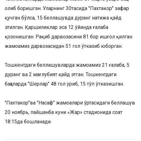
олиб боришган. Уларнинг 30тасида "Пахтакор" зафар
қучган бўлса, 15 беллашувда дуранг натижа қайд
этилган. Қаршиликлар эса 12 ўйинда ғалаба
қозонишган. Рақиб дарвозасини 81 бор ишғол қилган
жамоамиз дарвозасидан 51 гол ўтказиб юборган.
Тошкентдаги беллашувларда жамоамиз 21 ғалаба, 5
дуранг ва 2 мағлубият қайд этган. Тошкентдаги
баҳсларда "Шерлар" 48 гол уриб, 15 тўп ўтказишган.
"Пахтакор"ва "Насаф" жамоалари ўртасидаги беллашув
20 ноябрь, пайшанба куни «Жар» стадионида соат
18:15да бошланади.