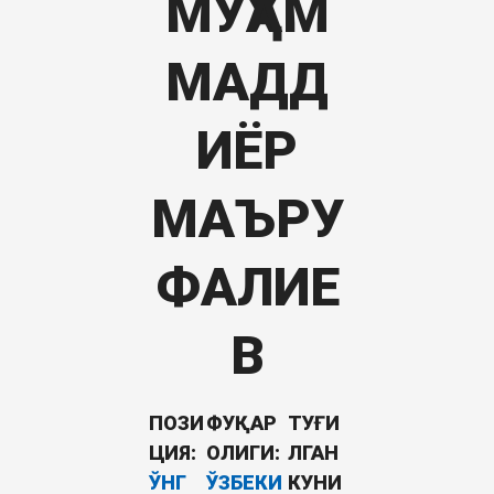
МУҲАМ
МАДД
ИЁР
МАЪРУ
ФАЛИЕ
В
ПОЗИ
ФУҚАР
ТУҒИ
ЦИЯ:
ОЛИГИ:
ЛГАН
ЎНГ
ЎЗБЕКИ
КУНИ