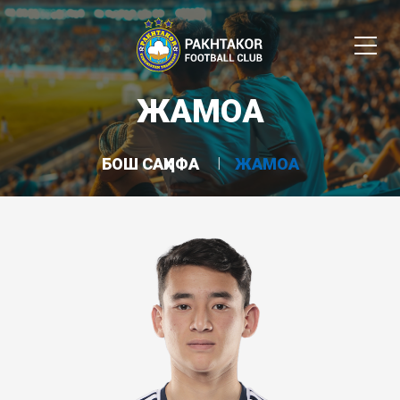
ЖАМОА
БОШ САҲИФА
ЖАМОА