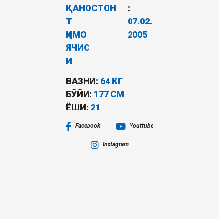
ҚАНО
СТОН
:
Т
07.02.
ҲИМО
2005
ЯЧИС
И
ВАЗНИ:
64 КГ
БЎЙИ:
177 СМ
ËШИ:
21
Facebook
Youttube
Instagram