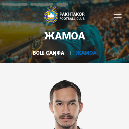
ЖАМОА
БОШ САҲИФА
ЖАМОА