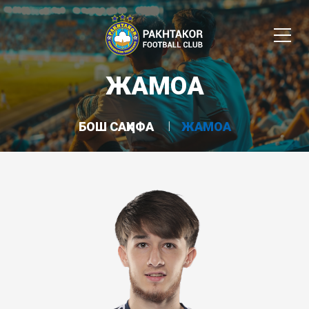
ЖАМОА
БОШ САҲИФА
ЖАМОА