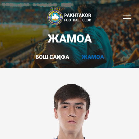
ЖАМОА
БОШ САҲИФА
ЖАМОА